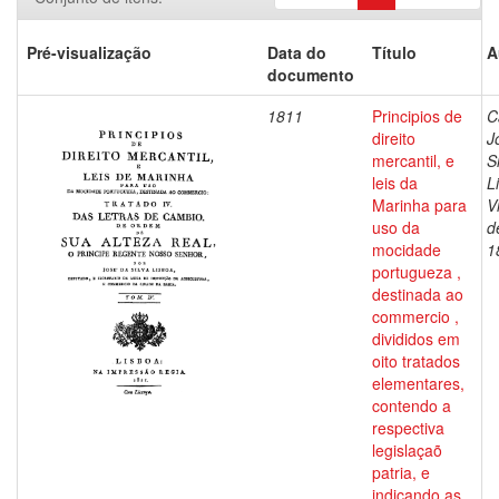
Pré-visualização
Data do
Título
A
documento
1811
Principios de
C
direito
J
mercantil, e
S
leis da
L
Marinha para
V
uso da
d
mocidade
1
portugueza ,
destinada ao
commercio ,
divididos em
oito tratados
elementares,
contendo a
respectiva
legislaçaõ
patria, e
indicando as