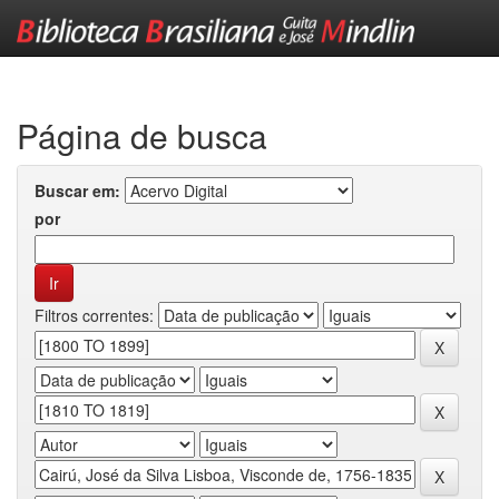
Skip
navigation
Página de busca
Buscar em:
por
Filtros correntes: