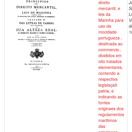
direito
J
mercantil, e
S
leis da
L
Marinha para
V
uso da
d
mocidade
1
portugueza ,
destinada ao
commercio ,
divididos em
oito tratados
elementares,
contendo a
respectiva
legislaçaõ
patria, e
indicando as
fontes
originaes dos
regulamentos
maritimos
das