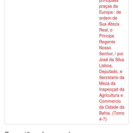
principaes
praças da
Europa : de
ordem de
Sua Alteza
Real, o
Principe
Regente
Nosso
Senhor, / por
José da Silva
Lisboa,
Deputado, e
Secretario da
Meza da
Inspecçaõ da
Agricultura e
Commercio
da Cidade da
Bahia. (Tomo
4-7)