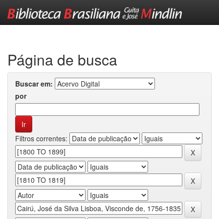
Skip
navigation
Página de busca
Buscar em:
por
Filtros correntes: