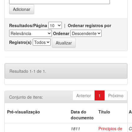
Resultados/Página
|
Ordenar registros por
Ordenar
Registro(s)
Resultado 1-1 de 1.
Anterior
1
Próximo
Conjunto de itens:
Pré-visualização
Data do
Título
A
documento
1811
Principios de
C