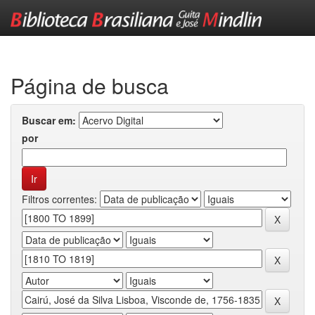
Skip
navigation
Página de busca
Buscar em:
por
Filtros correntes: