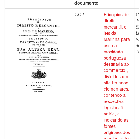
documento
1811
Principios de
C
direito
J
mercantil, e
S
leis da
L
Marinha para
V
uso da
d
mocidade
1
portugueza ,
destinada ao
commercio ,
divididos em
oito tratados
elementares,
contendo a
respectiva
legislaçaõ
patria, e
indicando as
fontes
originaes dos
regulamentos