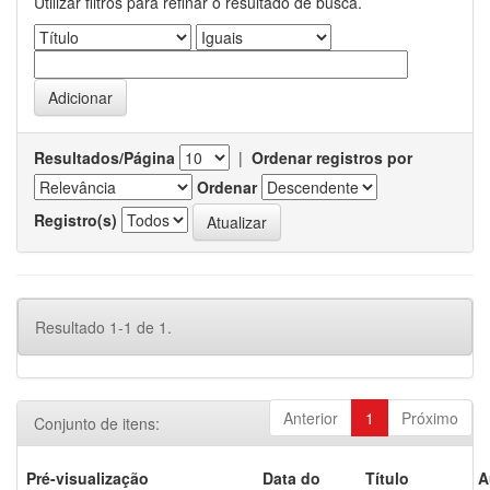
Utilizar filtros para refinar o resultado de busca.
Resultados/Página
|
Ordenar registros por
Ordenar
Registro(s)
Resultado 1-1 de 1.
Anterior
1
Próximo
Conjunto de itens:
Pré-visualização
Data do
Título
A