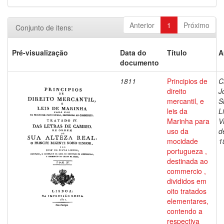
Anterior
1
Próximo
Conjunto de itens:
Pré-visualização
Data do
Título
A
documento
1811
Principios de
C
direito
J
mercantil, e
S
leis da
L
Marinha para
V
uso da
d
mocidade
1
portugueza ,
destinada ao
commercio ,
divididos em
oito tratados
elementares,
contendo a
respectiva