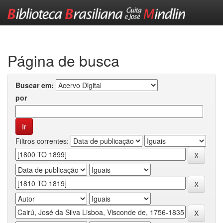
Skip
navigation
Página de busca
Buscar em:
por
Filtros correntes: