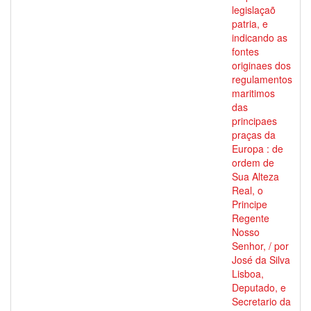
legislaçaõ
patria, e
indicando as
fontes
originaes dos
regulamentos
maritimos
das
principaes
praças da
Europa : de
ordem de
Sua Alteza
Real, o
Principe
Regente
Nosso
Senhor, / por
José da Silva
Lisboa,
Deputado, e
Secretario da