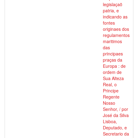
legislaçaõ
patria, e
indicando as
fontes
originaes dos
regulamentos
maritimos
das
principaes
praças da
Europa : de
ordem de
Sua Alteza
Real, o
Principe
Regente
Nosso
Senhor, / por
José da Silva
Lisboa,
Deputado, e
Secretario da