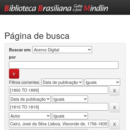
Skip
navigation
Página de busca
Buscar em:
por
Filtros correntes: