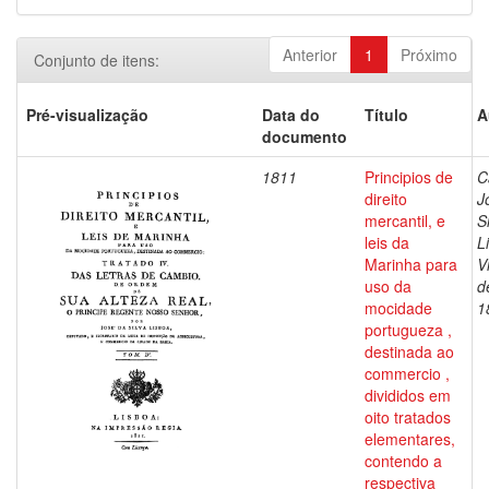
Anterior
1
Próximo
Conjunto de itens:
Pré-visualização
Data do
Título
A
documento
1811
Principios de
C
direito
J
mercantil, e
S
leis da
L
Marinha para
V
uso da
d
mocidade
1
portugueza ,
destinada ao
commercio ,
divididos em
oito tratados
elementares,
contendo a
respectiva