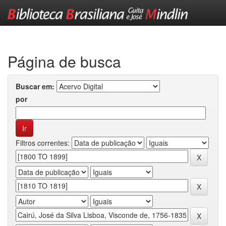
Skip
navigation
Página de busca
Buscar em:
por
Filtros correntes: