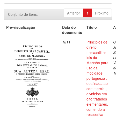
Anterior
1
Próximo
Conjunto de itens:
Pré-visualização
Data do
Título
A
documento
1811
Principios de
C
direito
J
mercantil, e
S
leis da
L
Marinha para
V
uso da
d
mocidade
1
portugueza ,
destinada ao
commercio ,
divididos em
oito tratados
elementares,
contendo a
respectiva