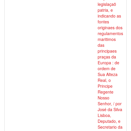
legislaçaõ
patria, e
indicando as
fontes
originaes dos
regulamentos
maritimos
das
principaes
praças da
Europa : de
ordem de
Sua Alteza
Real, o
Principe
Regente
Nosso
Senhor, / por
José da Silva
Lisboa,
Deputado, e
Secretario da