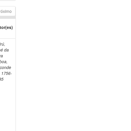
róximo
tor(es)
rú,
sé da
va
boa,
sconde
, 1756-
35