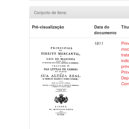
Conjunto de itens:
Pré-visualização
Data do
Títu
documento
1811
Prin
moci
trat
indi
prin
Prin
Depu
Com