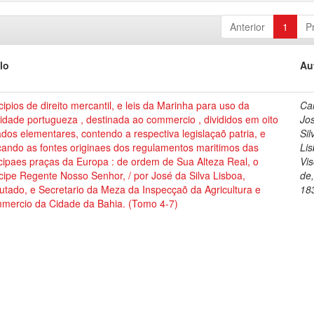
Anterior
1
P
lo
Au
cipios de direito mercantil, e leis da Marinha para uso da
Cai
dade portugueza , destinada ao commercio , divididos em oito
Jo
ados elementares, contendo a respectiva legislaçaõ patria, e
Sil
cando as fontes originaes dos regulamentos maritimos das
Lis
cipaes praças da Europa : de ordem de Sua Alteza Real, o
Vi
cipe Regente Nosso Senhor, / por José da Silva Lisboa,
de
tado, e Secretario da Meza da Inspecçaõ da Agricultura e
18
mercio da Cidade da Bahia. (Tomo 4-7)