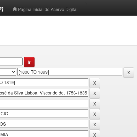
-->
Página inicial do Acervo Digital