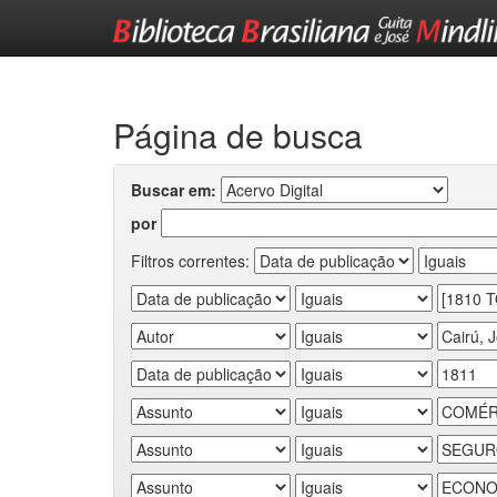
Skip
navigation
Página de busca
Buscar em:
por
Filtros correntes: