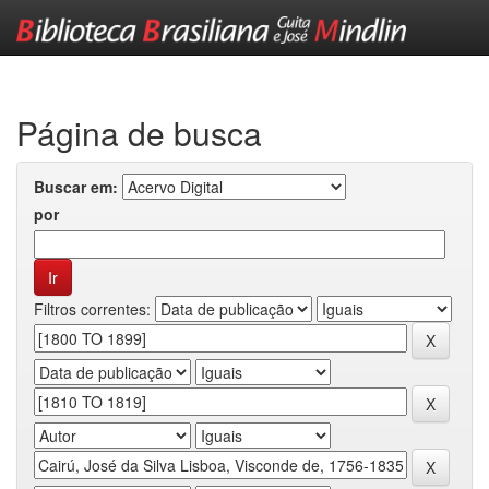
Skip
navigation
Página de busca
Buscar em:
por
Filtros correntes: