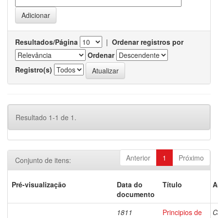
Resultados/Página
|
Ordenar registros por
Ordenar
Registro(s)
Resultado 1-1 de 1.
Anterior
1
Próximo
Conjunto de itens:
Pré-visualização
Data do
Título
A
documento
1811
Principios de
C