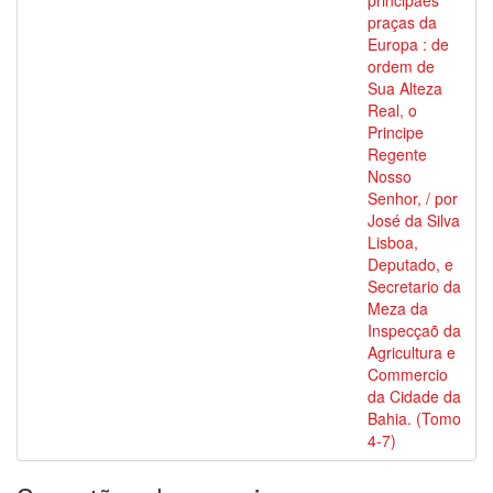
principaes
praças da
Europa : de
ordem de
Sua Alteza
Real, o
Principe
Regente
Nosso
Senhor, / por
José da Silva
Lisboa,
Deputado, e
Secretario da
Meza da
Inspecçaõ da
Agricultura e
Commercio
da Cidade da
Bahia. (Tomo
4-7)