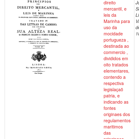
direito
J
mercantil, e
S
leis da
L
Marinha para
V
uso da
d
mocidade
1
portugueza ,
destinada ao
commercio ,
divididos em
oito tratados
elementares,
contendo a
respectiva
legislaçaõ
patria, e
indicando as
fontes
originaes dos
regulamentos
maritimos
das