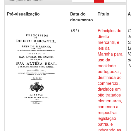
Pré-visualização
Data do
Título
A
documento
1811
Principios de
C
direito
J
mercantil, e
S
leis da
L
Marinha para
V
uso da
d
mocidade
1
portugueza ,
destinada ao
commercio ,
divididos em
oito tratados
elementares,
contendo a
respectiva
legislaçaõ
patria, e
indicando as