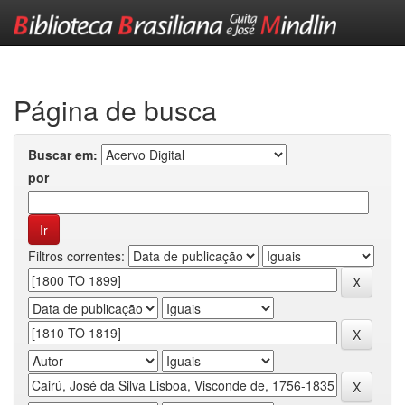
Skip
navigation
Página de busca
Buscar em:
por
Filtros correntes: