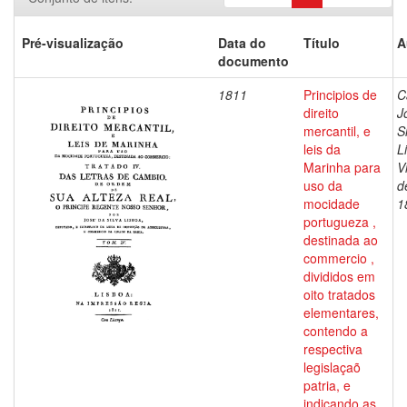
Pré-visualização
Data do
Título
A
documento
1811
Principios de
C
direito
J
mercantil, e
S
leis da
L
Marinha para
V
uso da
d
mocidade
1
portugueza ,
destinada ao
commercio ,
divididos em
oito tratados
elementares,
contendo a
respectiva
legislaçaõ
patria, e
indicando as