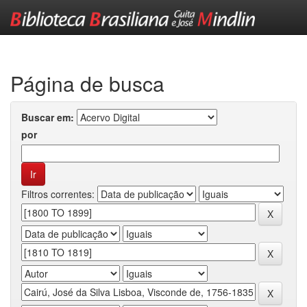
Skip
navigation
Página de busca
Buscar em:
por
Filtros correntes: