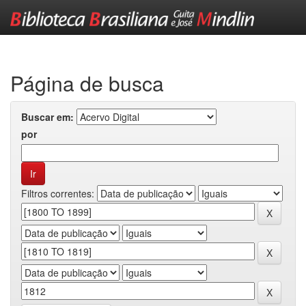
Skip
navigation
Página de busca
Buscar em:
por
Filtros correntes: