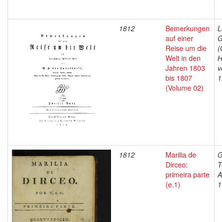
1812
Bemerkungen
L
auf einer
G
Reise um die
(
Welt in den
H
Jahren 1803
v
bis 1807
1
(Volume 02)
1812
Marilia de
G
Dirceo:
T
primeira parte
A
(e.1)
1