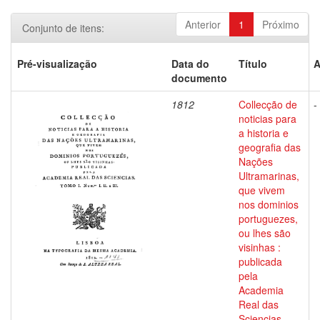
Anterior
1
Próximo
Conjunto de itens:
Pré-visualização
Data do
Título
A
documento
1812
Collecção de
-
noticias para
a historia e
geografia das
Nações
Ultramarinas,
que vivem
nos dominios
portuguezes,
ou lhes são
visinhas :
publicada
pela
Academia
Real das
Sciencias