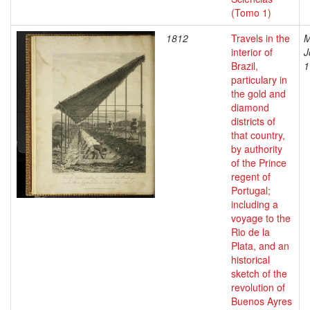
(Tomo 1)
1812
Travels in the
M
interior of
J
Brazil,
1
particulary in
the gold and
diamond
districts of
that country,
by authority
of the Prince
regent of
Portugal;
including a
voyage to the
Rio de la
Plata, and an
historical
sketch of the
revolution of
Buenos Ayres