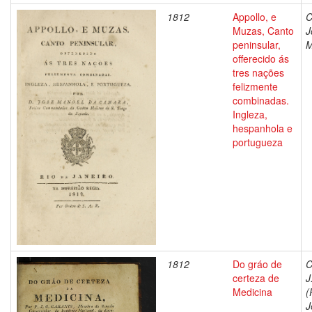
1812
Appollo, e
C
Muzas, Canto
J
peninsular,
M
offerecido ás
tres nações
felizmente
combinadas.
Ingleza,
hespanhola e
portugueza
1812
Do gráo de
C
certeza de
J
Medicina
(
J