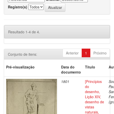
Registro(s)
Resultado 1-4 de 4.
Anterior
1
Próximo
Conjunto de itens:
Pré-visualização
Data do
Título
Au
documento
1801
[Princípios
Sou
do
Pau
desenho,
Sa
Lição XIV,
Fer
desenho de
(gr
vistas
naturais,