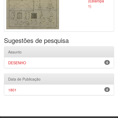
(Estampa
1)
Sugestões de pesquisa
Assunto
DESENHO
4
Data de Publicação
1801
4