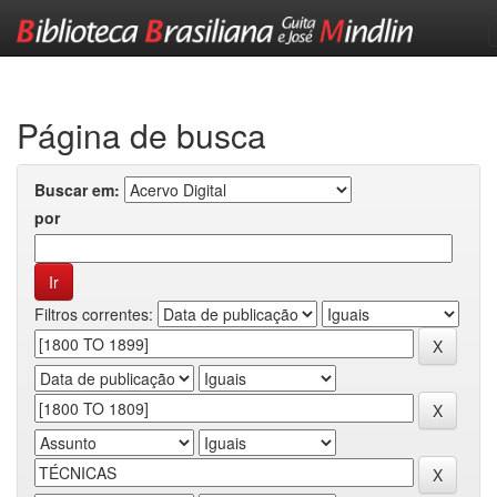
Skip
navigation
Página de busca
Buscar em:
por
Filtros correntes: