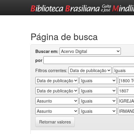
Skip
navigation
Página de busca
Buscar em:
por
Filtros correntes:
Retornar valores