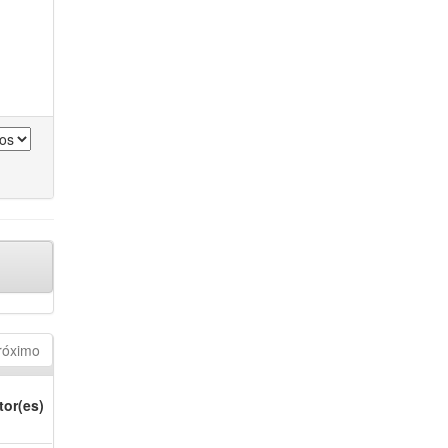
róximo
tor(es)