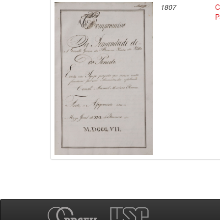
1807
C
P