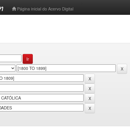
-->
Página inicial do Acervo Digital