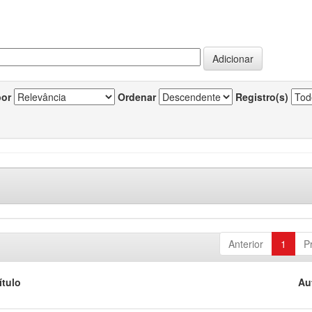
por
Ordenar
Registro(s)
Anterior
1
P
ítulo
Au