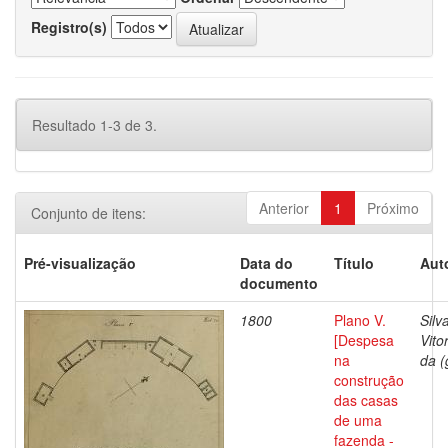
Registro(s)
Resultado 1-3 de 3.
Anterior
1
Próximo
Conjunto de itens:
Pré-visualização
Data do
Título
Aut
documento
1800
Plano V.
Silv
[Despesa
Vito
na
da (
construção
das casas
de uma
fazenda -