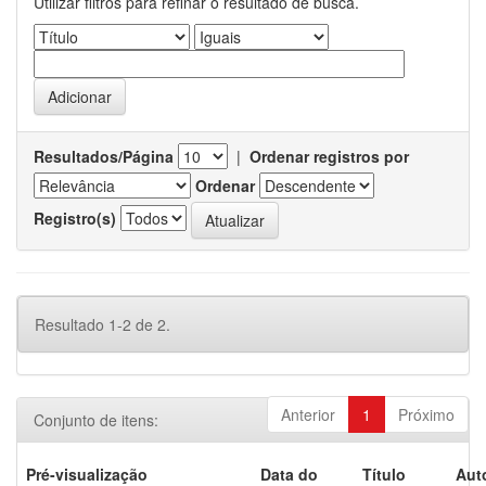
Utilizar filtros para refinar o resultado de busca.
Resultados/Página
|
Ordenar registros por
Ordenar
Registro(s)
Resultado 1-2 de 2.
Anterior
1
Próximo
Conjunto de itens:
Pré-visualização
Data do
Título
Aut