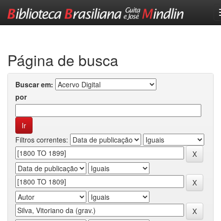
Skip
navigation
Página de busca
Buscar em:
por
Filtros correntes: