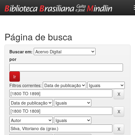
Skip
navigation
Página de busca
Buscar em:
por
Filtros correntes: