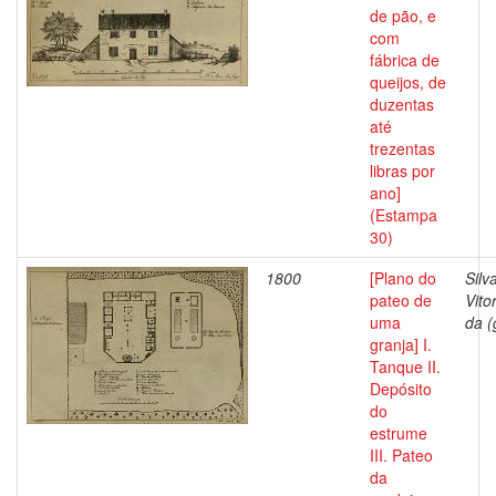
de pão, e
com
fábrica de
queijos, de
duzentas
até
trezentas
libras por
ano]
(Estampa
30)
1800
[Plano do
Silv
pateo de
Vito
uma
da (
granja] I.
Tanque II.
Depósito
do
estrume
III. Pateo
da