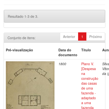
Resultado 1-3 de 3.
Anterior
1
Próximo
Conjunto de itens:
Pré-visualização
Data do
Título
Aut
documento
1800
Plano V.
Silv
[Despesa
Vito
na
da (
construção
das casas
de uma
fazenda -
adaptado
a uma
fazenda