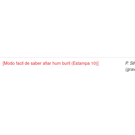
[Modo facil de saber afiar hum buril (Estampa 10)]
P. Si
(grav