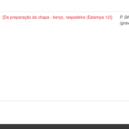
[Da preparação da chapa - berço, raspadeira (Estampa 12)]
P. Si
(grav