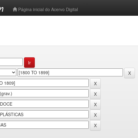
-->
Página inicial do Acervo Digital