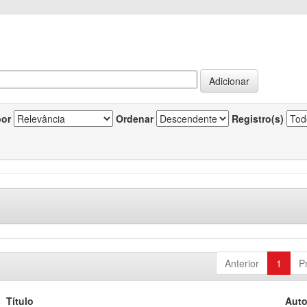
por
Ordenar
Registro(s)
Anterior
1
P
Título
Auto