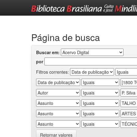
Skip
navigation
Página de busca
Buscar em:
por
Filtros correntes:
Retornar valores