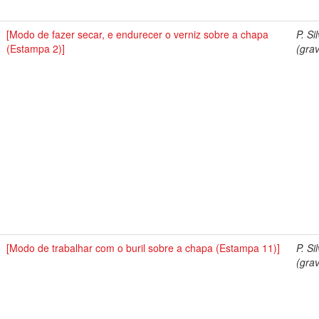
[Modo de fazer secar, e endurecer o verniz sobre a chapa
P. Si
(Estampa 2)]
(grav
[Modo de trabalhar com o buril sobre a chapa (Estampa 11)]
P. Si
(grav