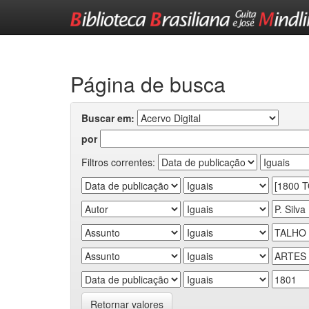
Skip
navigation
Página de busca
Buscar em:
por
Filtros correntes:
Retornar valores