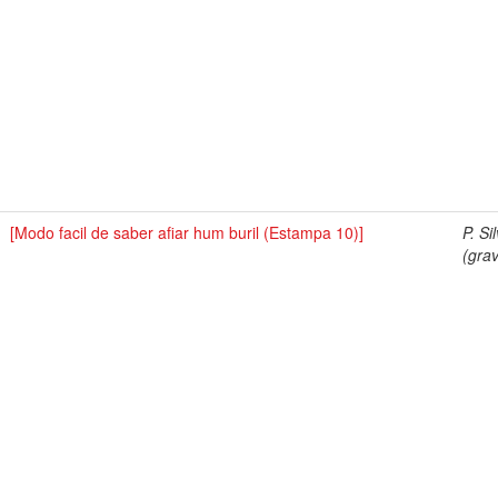
[Modo facil de saber afiar hum buril (Estampa 10)]
P. Si
(grav