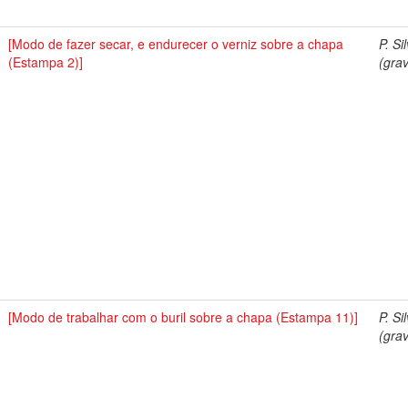
[Modo de fazer secar, e endurecer o verniz sobre a chapa
P. Si
(Estampa 2)]
(grav
[Modo de trabalhar com o buril sobre a chapa (Estampa 11)]
P. Si
(grav