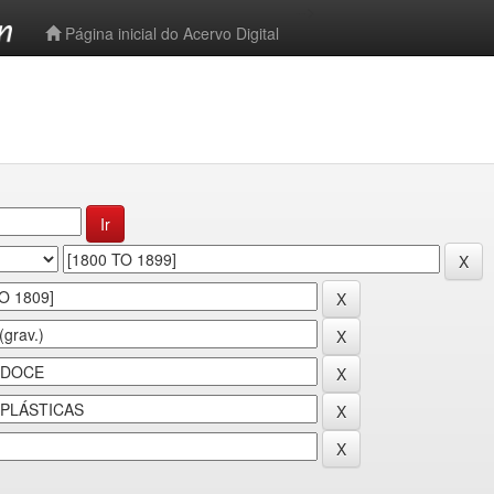
-->
Página inicial do Acervo Digital