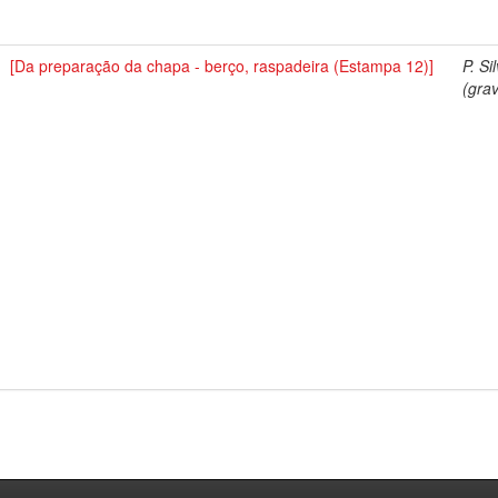
[Da preparação da chapa - berço, raspadeira (Estampa 12)]
P. Si
(grav