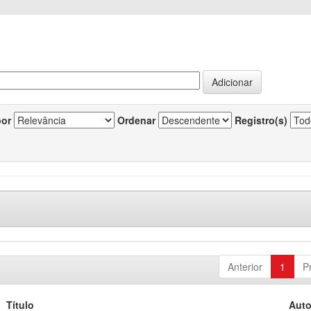
por
Ordenar
Registro(s)
Anterior
1
P
Título
Auto