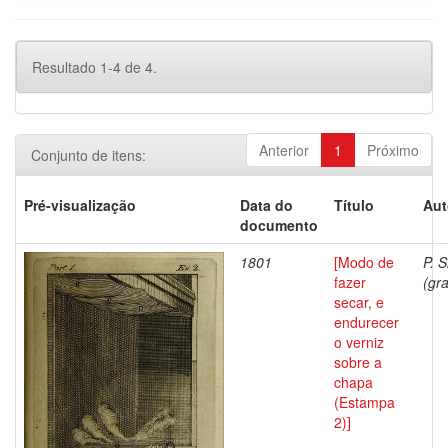
Resultado 1-4 de 4.
Anterior
1
Próximo
Conjunto de itens:
Pré-visualização
Data do
Título
Aut
documento
1801
[Modo de
P. S
fazer
(gra
secar, e
endurecer
o verniz
sobre a
chapa
(Estampa
2)]