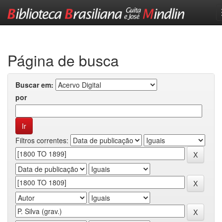
Skip
navigation
Página de busca
Buscar em:
por
Filtros correntes: