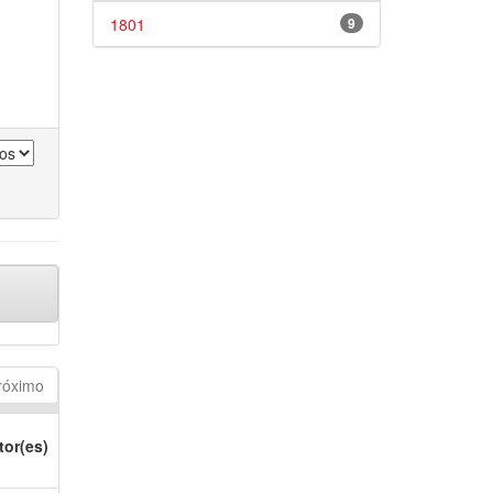
1801
9
róximo
tor(es)