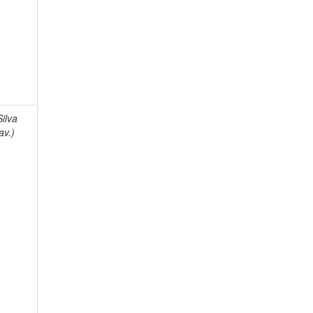
Silva
av.)