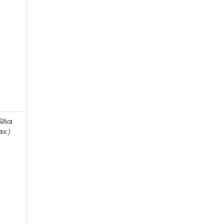
Silva
av.)