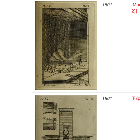
1801
[Mod
2)]
1801
[Ex