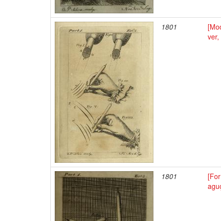
1801
[Mod
ver,
1801
[Fo
agu