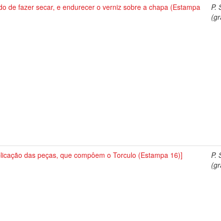
o de fazer secar, e endurecer o verniz sobre a chapa (Estampa
P. 
(gr
plicação das peças, que compôem o Torculo (Estampa 16)]
P. 
(gr