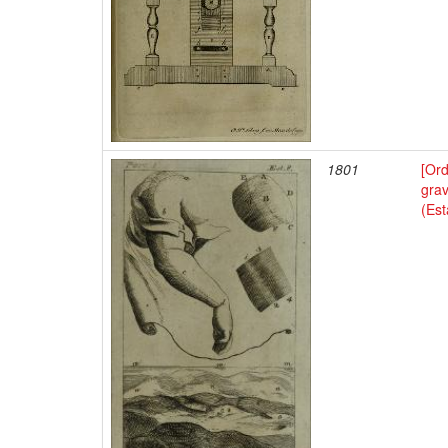
1801
[Or
grav
(Es