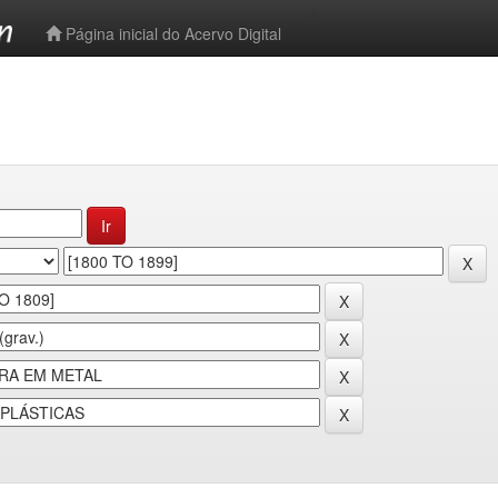
-->
Página inicial do Acervo Digital