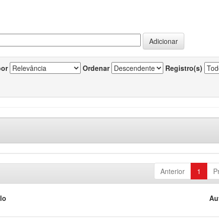
por
Ordenar
Registro(s)
Anterior
1
P
lo
Au