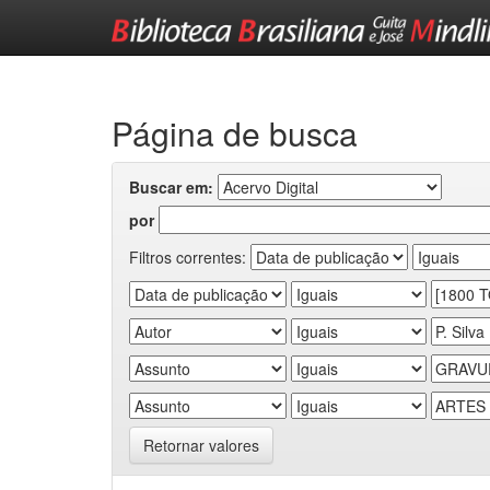
Skip
navigation
Página de busca
Buscar em:
por
Filtros correntes:
Retornar valores