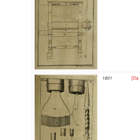
1801
[Da 