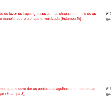
o de fazer os traços grossos com as chapas, e o meio de as
P. 
 e manejar sobre a chapa envernizada (Estampa 5)]
(gr
rma, que se deve dar às pontas das agulhas, e o modo de as
P. 
çar (Estampa 3)]
(gr