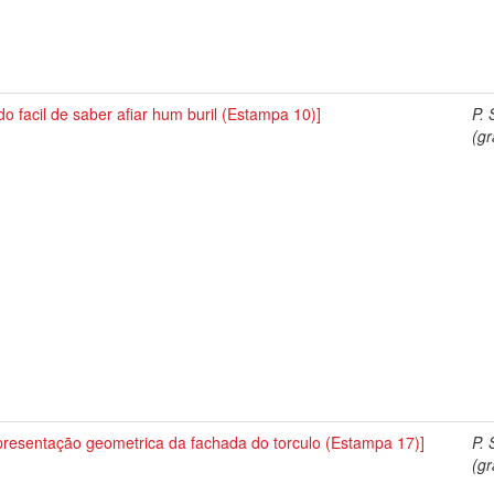
o facil de saber afiar hum buril (Estampa 10)]
P. 
(gr
presentação geometrica da fachada do torculo (Estampa 17)]
P. 
(gr