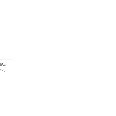
Silva
av.)