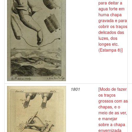
para deitar a
agua forte em
huma chapa
gravada e para
cobrir os traços
delicados das
luzes, dos
longes etc.
(Estampa 8)]
1801
[Modo de fazer
os traços
grossos com as
chapas, e o
meio de as ver,
e manejar
sobre a chapa
envernizada