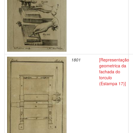
1801
[Representação
geometrica da
fachada do
torculo
(Estampa 17)]