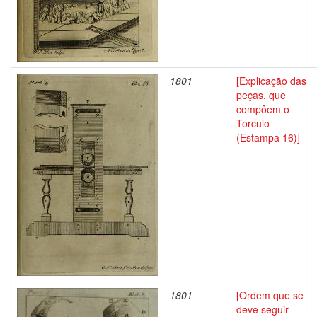
1801
[Explicação das
peças, que
compôem o
Torculo
(Estampa 16)]
1801
[Ordem que se
deve seguir