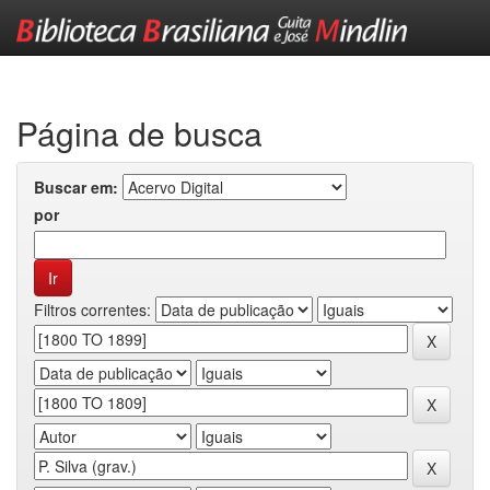
Skip
navigation
Página de busca
Buscar em:
por
Filtros correntes: