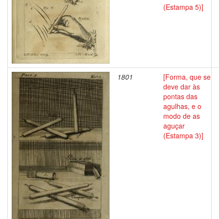
(Estampa 5)]
1801
[Forma, que se
deve dar às
pontas das
agulhas, e o
modo de as
aguçar
(Estampa 3)]