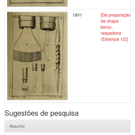
1801
[Da preparação
da chapa -
berço,
raspadeira
(Estampa 12)]
Sugestões de pesquisa
Assunto