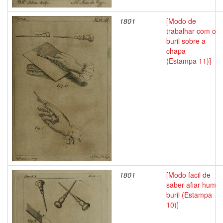
1801
[Modo de
trabalhar com o
buril sobre a
chapa
(Estampa 11)]
1801
[Modo facil de
saber afiar hum
buril (Estampa
10)]