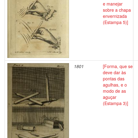
e manejar
sobre a chapa
envernizada
(Estampa 5)]
1801
[Forma, que se
deve dar às
pontas das
agulhas, e o
modo de as
aguçar
(Estampa 3)]