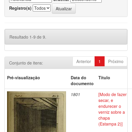
Registro(s)
Resultado 1-9 de 9.
Anterior
1
Próximo
Conjunto de itens:
Pré-visualização
Data do
Título
documento
1801
[Modo de fazer
secar, e
endurecer o
verniz sobre a
chapa
(Estampa 2)]