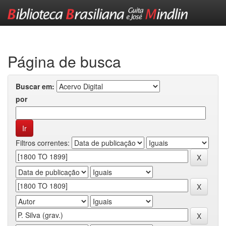
Skip
navigation
Página de busca
Buscar em:
por
Filtros correntes: