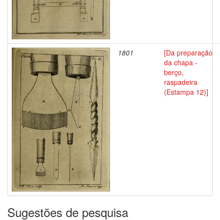
1801
[Da preparação
da chapa -
berço,
raspadeira
(Estampa 12)]
Sugestões de pesquisa