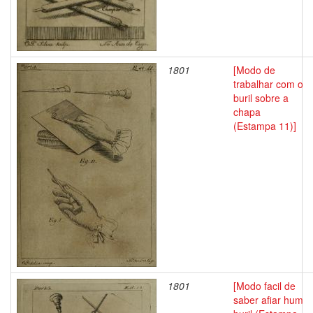
1801
[Modo de
trabalhar com o
buril sobre a
chapa
(Estampa 11)]
1801
[Modo facil de
saber afiar hum