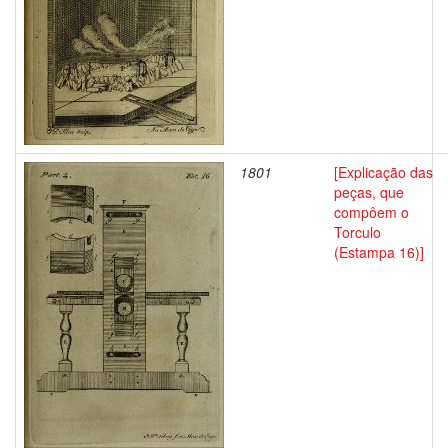
1801
[Explicação das
peças, que
compôem o
Torculo
(Estampa 16)]