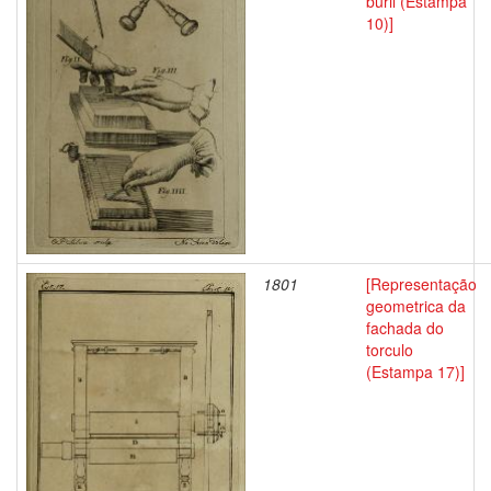
buril (Estampa
10)]
1801
[Representação
geometrica da
fachada do
torculo
(Estampa 17)]