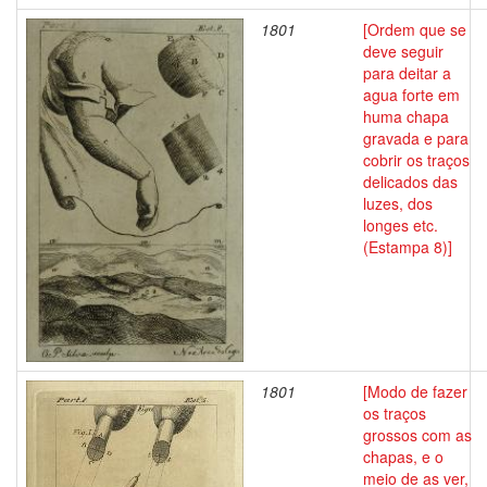
1801
[Ordem que se
deve seguir
para deitar a
agua forte em
huma chapa
gravada e para
cobrir os traços
delicados das
luzes, dos
longes etc.
(Estampa 8)]
1801
[Modo de fazer
os traços
grossos com as
chapas, e o
meio de as ver,