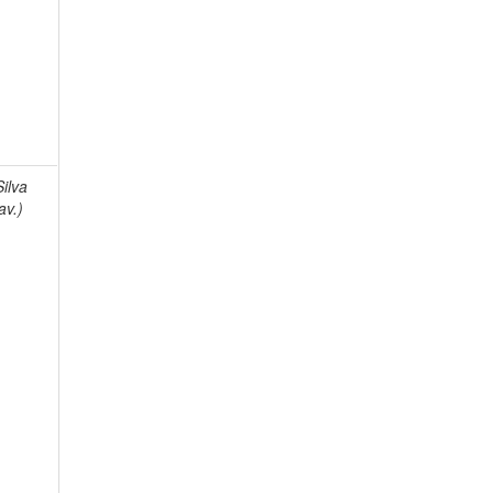
Silva
av.)