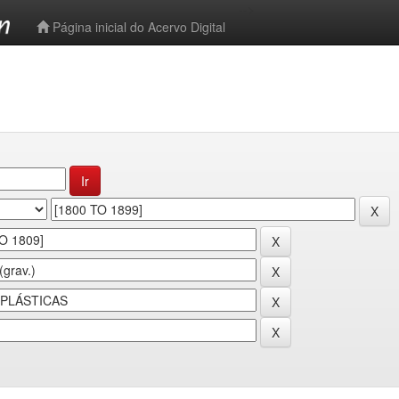
-->
Página inicial do Acervo Digital