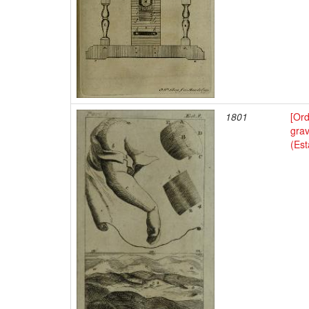
1801
[Or
grav
(Es