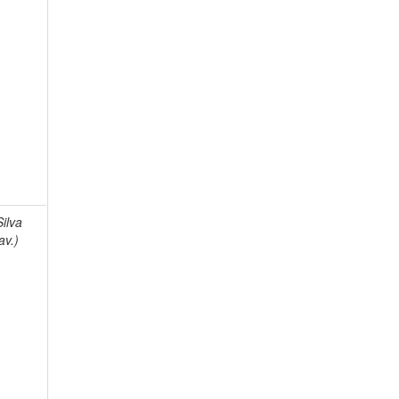
Silva
av.)