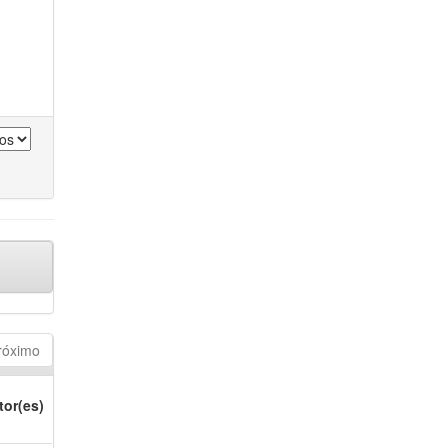
róximo
tor(es)