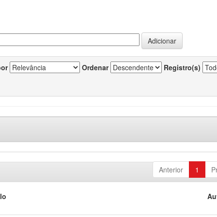
por
Ordenar
Registro(s)
Anterior
1
P
lo
Au