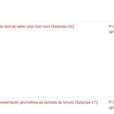
o facil de saber afiar hum buril (Estampa 10)]
P. 
(gr
presentação geometrica da fachada do torculo (Estampa 17)]
P. 
(gr