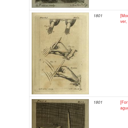
1801
[Mod
ver,
1801
[Fo
agu