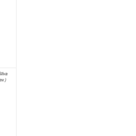
Silva
av.)