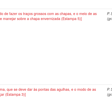
o de fazer os traços grossos com as chapas, e o meio de as
P. 
 e manejar sobre a chapa envernizada (Estampa 5)]
(gr
rma, que se deve dar às pontas das agulhas, e o modo de as
P. 
çar (Estampa 3)]
(gr