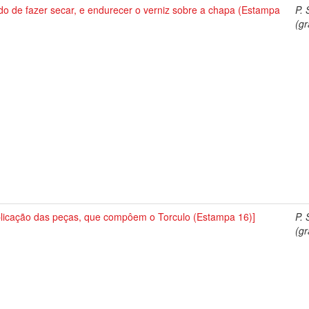
o de fazer secar, e endurecer o verniz sobre a chapa (Estampa
P. 
(gr
plicação das peças, que compôem o Torculo (Estampa 16)]
P. 
(gr