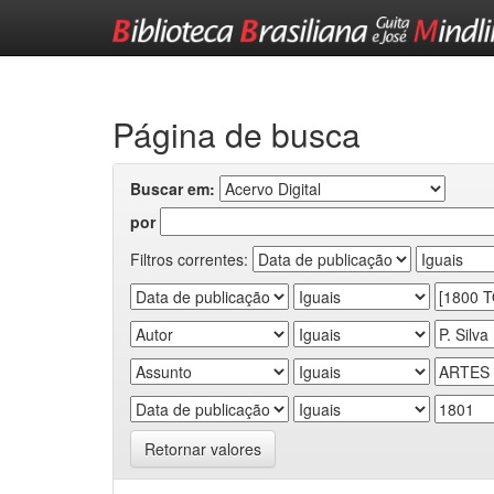
Skip
navigation
Página de busca
Buscar em:
por
Filtros correntes:
Retornar valores