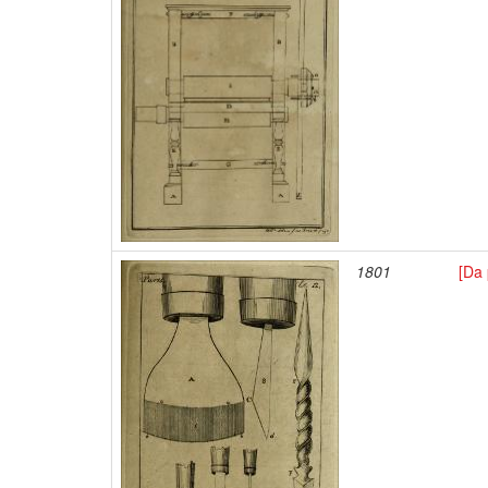
1801
[Da 