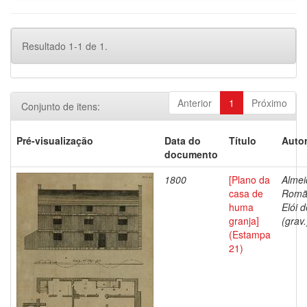
Resultado 1-1 de 1.
Anterior
1
Próximo
Conjunto de itens:
Pré-visualização
Data do
Título
Autor
documento
1800
[Plano da
Almei
casa de
Romã
huma
Elói d
granja]
(grav.
(Estampa
21)