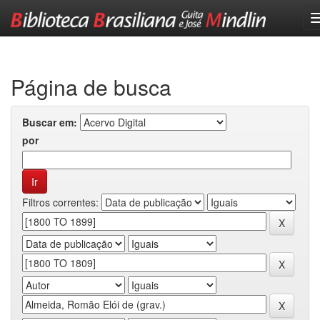
Skip
navigation
Página de busca
Buscar em:
por
Filtros correntes: