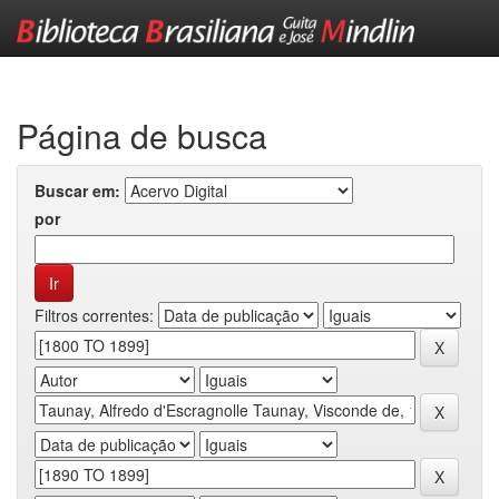
Skip
navigation
Página de busca
Buscar em:
por
Filtros correntes: