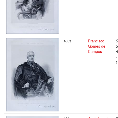
1861
Francisco
S
Gomes de
S
Campos
A
1
1