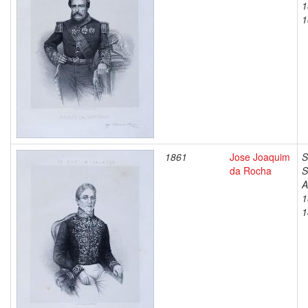
1
1
1861
Jose Joaquim
S
da Rocha
S
A
1
1