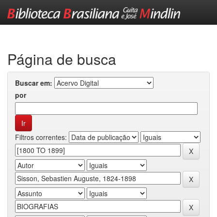
Skip
navigation
Página de busca
Buscar em:
por
Filtros correntes: