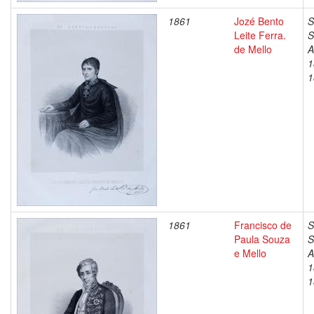
1861
Jozé Bento
S
Leite Ferra.
S
de Mello
A
1
1
1861
Francisco de
S
Paula Souza
S
e Mello
A
1
1