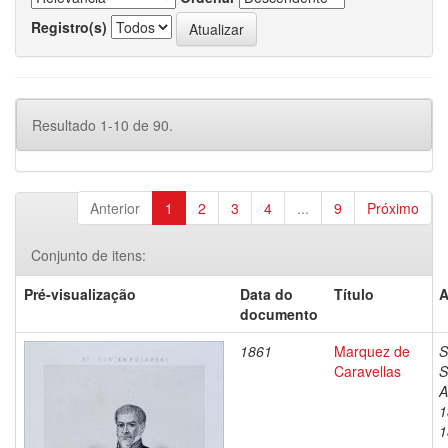
Registro(s)
Resultado 1-10 de 90.
Anterior
1
2
3
4
...
9
Próximo
Conjunto de itens:
Pré-visualização
Data do
Título
A
documento
1861
Marquez de
S
Caravellas
S
A
1
1