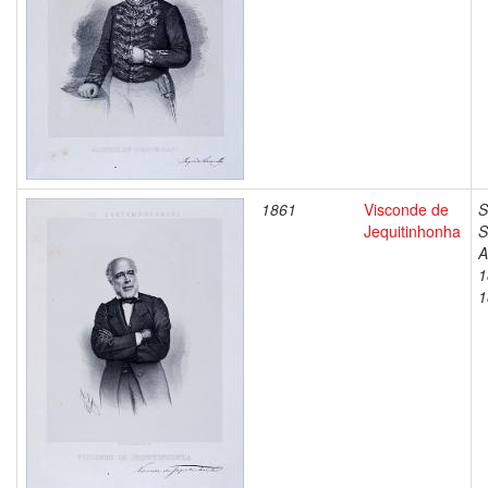
1861
Visconde de
S
Jequitinhonha
S
A
1
1