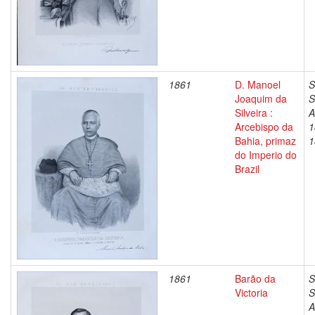
1861
D. Manoel
S
Joaquim da
S
Silveira :
A
Arcebispo da
1
Bahia, primaz
1
do Imperio do
Brazil
1861
Barão da
S
Victoria
S
A