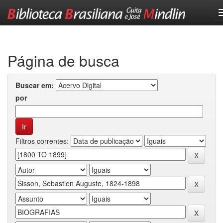
Skip
navigation
Página de busca
Buscar em:
por
Filtros correntes: