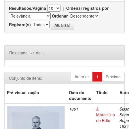
Resultados/Página
|
Ordenar registros por
Ordenar
Registro(s)
Resultado 1-1 de 1.
Anterior
1
Próximo
Conjunto de itens:
Pré-visualização
Data do
Título
Auto
documento
1861
J.
Sisso
Marcellino
Seba
de Brito
Augu
1824