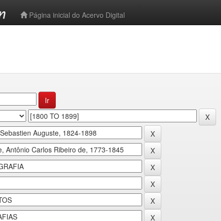
-->
Página inicial do Acervo Digital