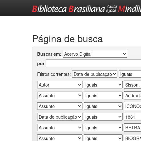
Skip
navigation
Página de busca
Buscar em:
por
Filtros correntes: