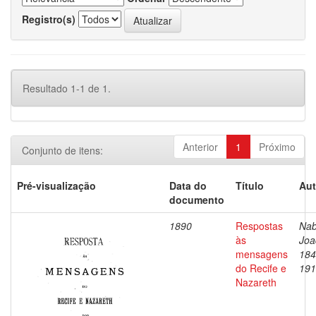
Registro(s)
Resultado 1-1 de 1.
Anterior
1
Próximo
Conjunto de itens:
Pré-visualização
Data do
Título
Aut
documento
1890
Respostas
Nab
às
Joa
mensagens
184
do Recife e
191
Nazareth