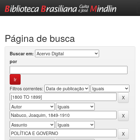
Skip
navigation
Página de busca
Buscar em:
por
Filtros correntes: