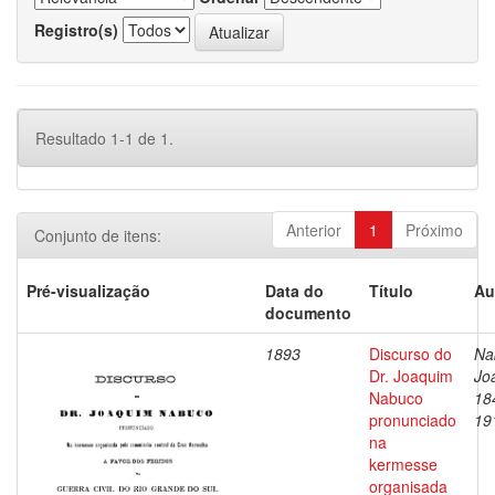
Registro(s)
Resultado 1-1 de 1.
Anterior
1
Próximo
Conjunto de itens:
Pré-visualização
Data do
Título
Au
documento
1893
Discurso do
Na
Dr. Joaquim
Jo
Nabuco
18
pronunciado
19
na
kermesse
organisada