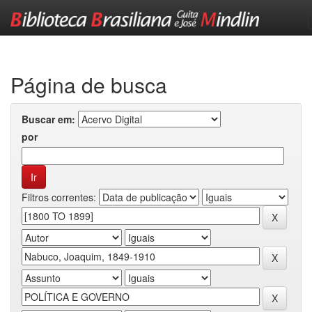
Skip
navigation
Página de busca
Buscar em:
por
Filtros correntes: