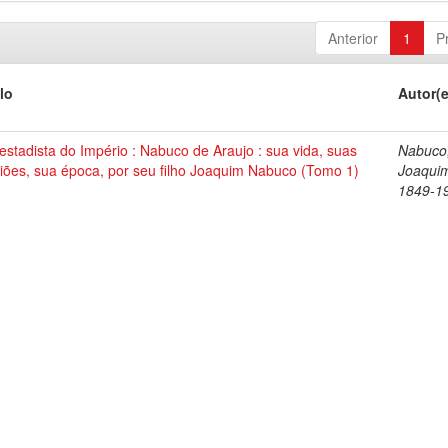
Anterior
1
P
lo
Autor(
stadista do Império : Nabuco de Araujo : sua vida, suas
Nabuco
iões, sua época, por seu filho Joaquim Nabuco (Tomo 1)
Joaqui
1849-1