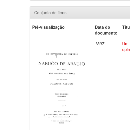
Conjunto de itens:
Pré-visualização
Data do
Títu
documento
1897
Um e
opin