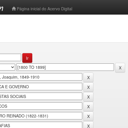
-->
Página inicial do Acervo Digital