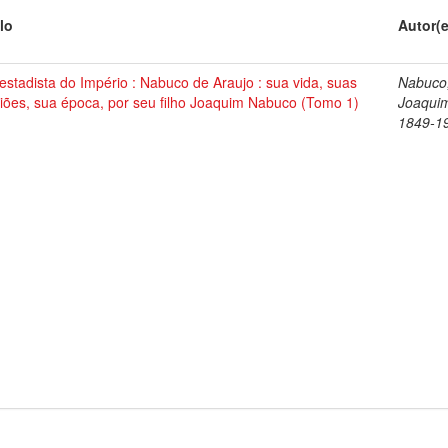
lo
Autor(
stadista do Império : Nabuco de Araujo : sua vida, suas
Nabuco
iões, sua época, por seu filho Joaquim Nabuco (Tomo 1)
Joaqui
1849-1