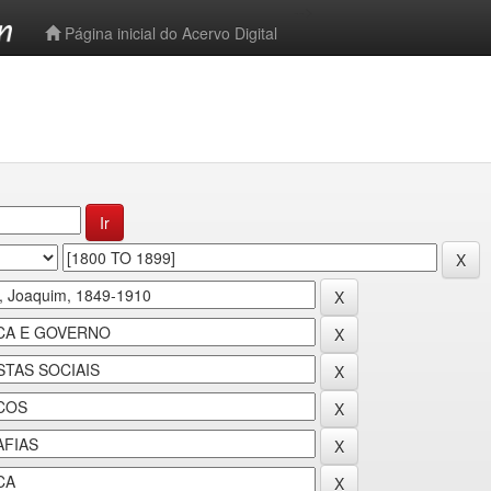
-->
Página inicial do Acervo Digital