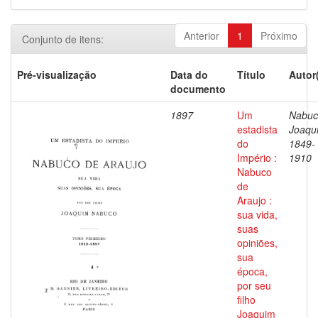
Anterior
1
Próximo
Conjunto de itens:
Pré-visualização
Data do
Título
Autor
documento
1897
Um
Nabuc
estadista
Joaqu
do
1849-
Império :
1910
Nabuco
de
Araujo :
sua vida,
suas
opiniões,
sua
época,
por seu
filho
Joaquim