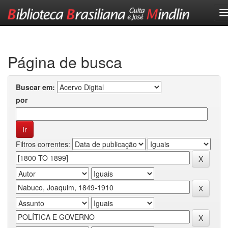
Skip
navigation
Página de busca
Buscar em:
por
Filtros correntes: