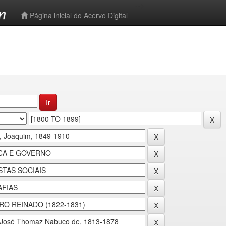
-->
Página inicial do Acervo Digital