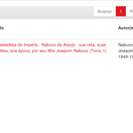
Anterior
1
P
lo
Autor(
stadista do Império : Nabuco de Araujo : sua vida, suas
Nabuco
iões, sua época, por seu filho Joaquim Nabuco (Tomo 1)
Joaqui
1849-1