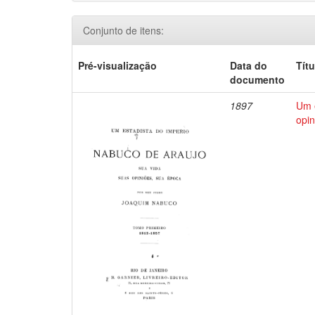
Conjunto de itens:
Pré-visualização
Data do
Títu
documento
1897
Um e
opin