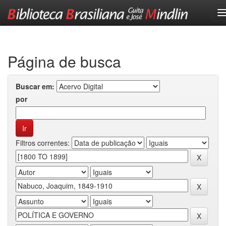
Skip
navigation
Página de busca
Buscar em:
por
Filtros correntes: