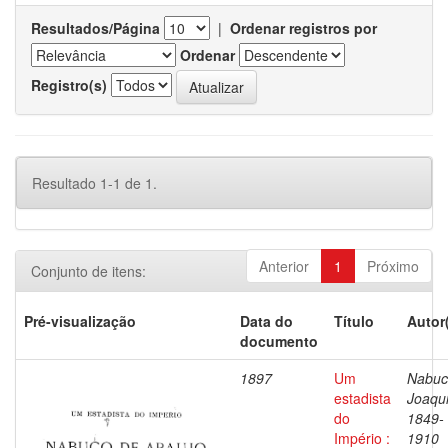
Resultados/Página
|
Ordenar registros por
Ordenar
Registro(s)
Resultado 1-1 de 1.
Anterior
1
Próximo
Conjunto de itens:
Pré-visualização
Data do
Título
Autor
documento
1897
Um
Nabuc
estadista
Joaqu
do
1849-
Império :
1910