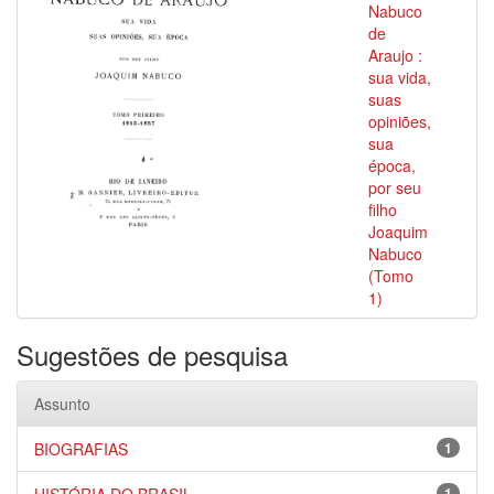
Nabuco
de
Araujo :
sua vida,
suas
opiniões,
sua
época,
por seu
filho
Joaquim
Nabuco
(Tomo
1)
Sugestões de pesquisa
Assunto
BIOGRAFIAS
1
1