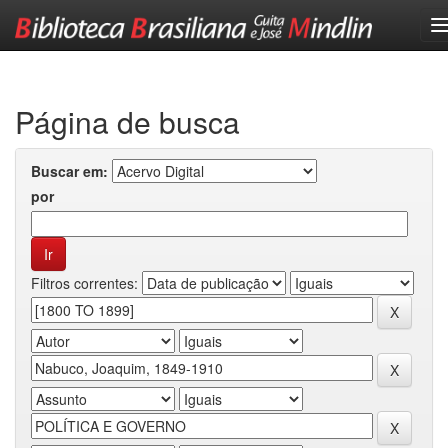
Skip
navigation
Página de busca
Buscar em:
por
Filtros correntes: