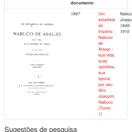
documento
1897
Um
Nabuc
estadista
Joaqu
do
1849-
Império :
1910
Nabuco
de
Araujo :
sua vida,
suas
opiniões,
sua
época,
por seu
filho
Joaquim
Nabuco
(Tomo
1)
Sugestões de pesquisa