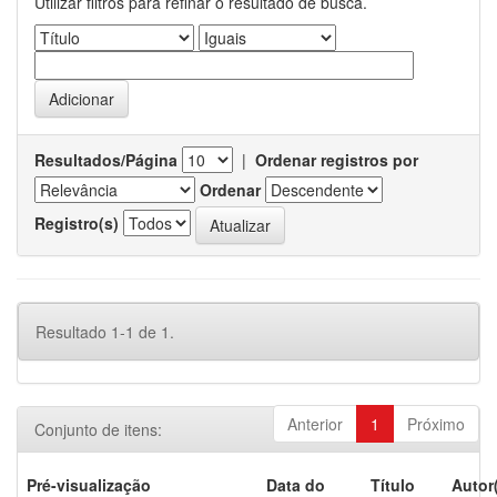
Utilizar filtros para refinar o resultado de busca.
Resultados/Página
|
Ordenar registros por
Ordenar
Registro(s)
Resultado 1-1 de 1.
Anterior
1
Próximo
Conjunto de itens:
Pré-visualização
Data do
Título
Autor