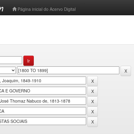
-->
Página inicial do Acervo Digital