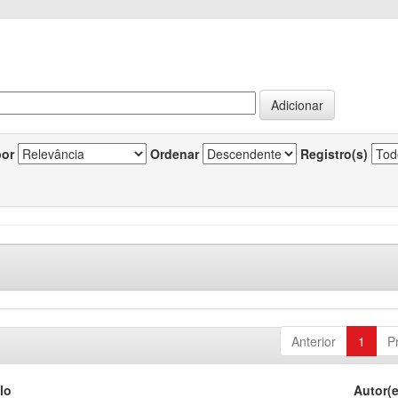
por
Ordenar
Registro(s)
Anterior
1
P
lo
Autor(