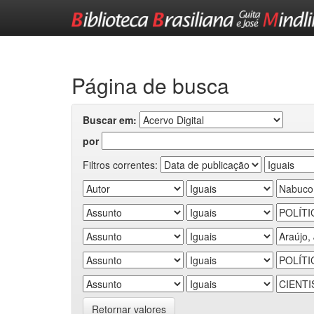
Skip
navigation
Página de busca
Buscar em:
por
Filtros correntes:
Retornar valores