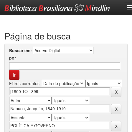
Skip
navigation
Página de busca
Buscar em:
por
Filtros correntes: