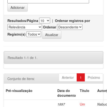
Resultados/Página
|
Ordenar registros por
Ordenar
Registro(s)
Resultado 1-1 de 1.
Anterior
1
Próximo
Conjunto de itens:
Pré-visualização
Data do
Título
Autor
documento
1897
Um
Nabuc