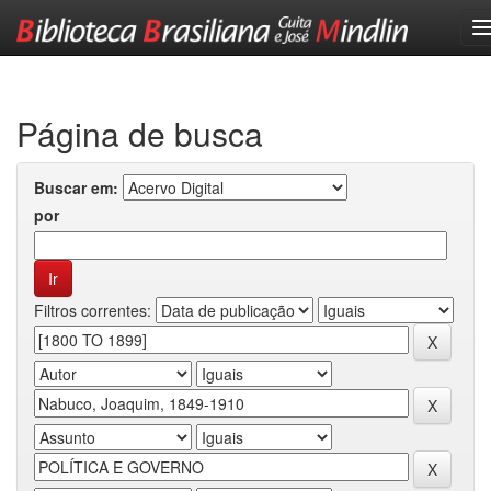
Skip
navigation
Página de busca
Buscar em:
por
Filtros correntes: