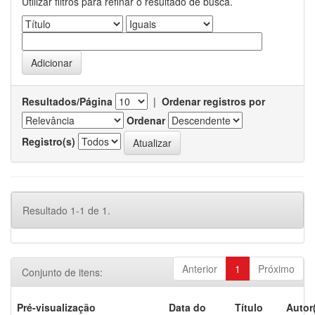
Utilizar filtros para refinar o resultado de busca.
Resultados/Página
|
Ordenar registros por
Ordenar
Registro(s)
Resultado 1-1 de 1.
Anterior
1
Próximo
Conjunto de itens:
Pré-visualização
Data do
Título
Autor