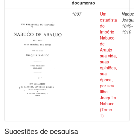
documento
1897
Um
Nabuc
estadista
Joaqu
do
1849-
Império :
1910
Nabuco
de
Araujo :
sua vida,
suas
opiniões,
sua
época,
por seu
filho
Joaquim
Nabuco
(Tomo
1)
Sugestões de pesquisa