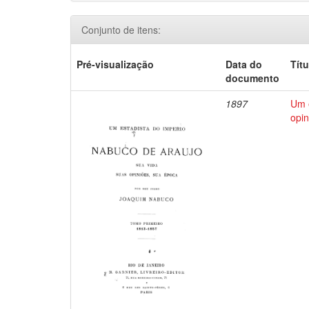
Conjunto de itens:
Pré-visualização
Data do
Títu
documento
1897
Um e
opin