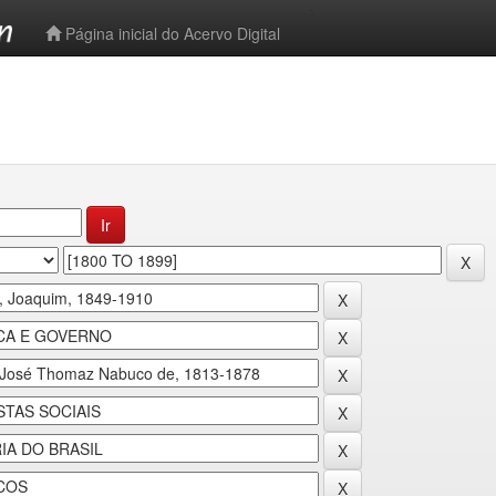
-->
Página inicial do Acervo Digital