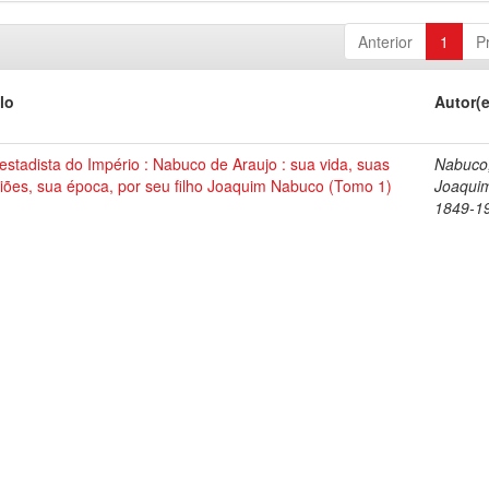
Anterior
1
P
lo
Autor(
stadista do Império : Nabuco de Araujo : sua vida, suas
Nabuco
iões, sua época, por seu filho Joaquim Nabuco (Tomo 1)
Joaqui
1849-1