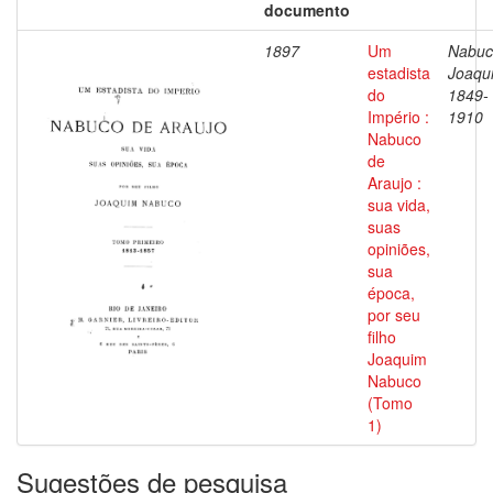
documento
1897
Um
Nabuc
estadista
Joaqu
do
1849-
Império :
1910
Nabuco
de
Araujo :
sua vida,
suas
opiniões,
sua
época,
por seu
filho
Joaquim
Nabuco
(Tomo
1)
Sugestões de pesquisa