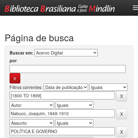
Skip
navigation
Página de busca
Buscar em:
por
Filtros correntes: