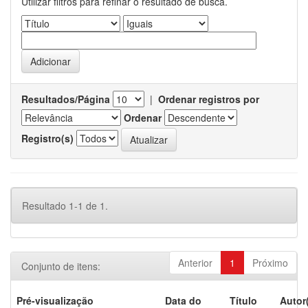
Utilizar filtros para refinar o resultado de busca.
Resultados/Página
|
Ordenar registros por
Ordenar
Registro(s)
Resultado 1-1 de 1.
Anterior
1
Próximo
Conjunto de itens:
Pré-visualização
Data do
Título
Autor