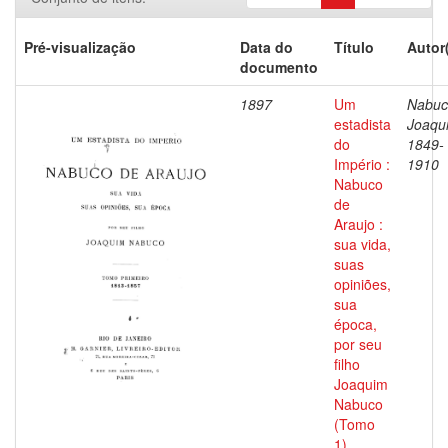
Pré-visualização
Data do
Título
Autor
documento
1897
Um
Nabuc
estadista
Joaqu
do
1849-
Império :
1910
Nabuco
de
Araujo :
sua vida,
suas
opiniões,
sua
época,
por seu
filho
Joaquim
Nabuco
(Tomo
1)