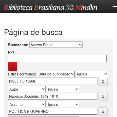
Skip
navigation
Página de busca
Buscar em:
por
Filtros correntes: