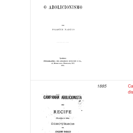
1885
Ca
di