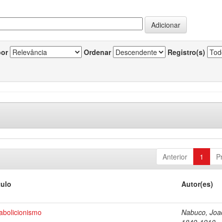
por
Ordenar
Registro(s)
Anterior
1
P
tulo
Autor(es)
abolicionismo
Nabuco, Joa