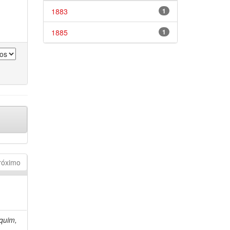
1883
1
1885
1
róximo
quim,