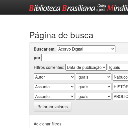
Skip
navigation
Página de busca
Buscar em:
por
Filtros correntes:
Retornar valores
Adicionar filtros: