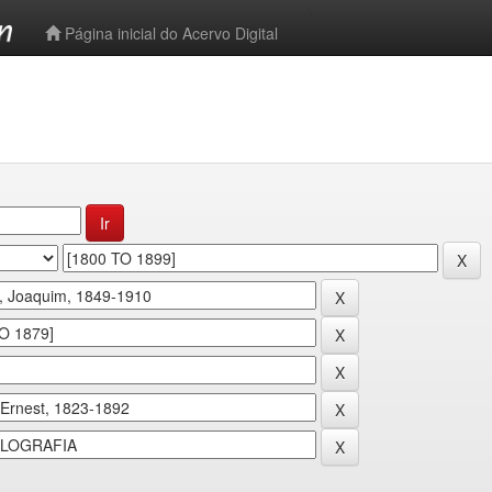
-->
Página inicial do Acervo Digital