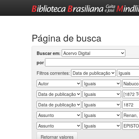
Skip
navigation
Página de busca
Buscar em:
por
Filtros correntes:
Retornar valores