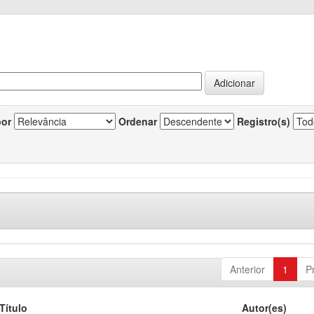
por
Ordenar
Registro(s)
Anterior
1
P
Título
Autor(es)