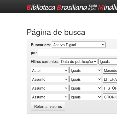
Skip
navigation
Página de busca
Buscar em:
por
Filtros correntes:
Retornar valores