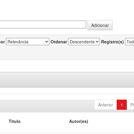
por
Ordenar
Registro(s)
Anterior
1
P
Título
Autor(es)