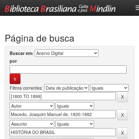
Skip
navigation
Página de busca
Buscar em:
por
Filtros correntes: