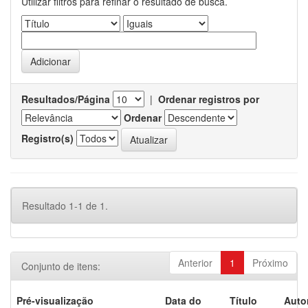
Utilizar filtros para refinar o resultado de busca.
Resultados/Página
|
Ordenar registros por
Ordenar
Registro(s)
Resultado 1-1 de 1.
Anterior
1
Próximo
Conjunto de itens:
Pré-visualização
Data do
Título
Auto