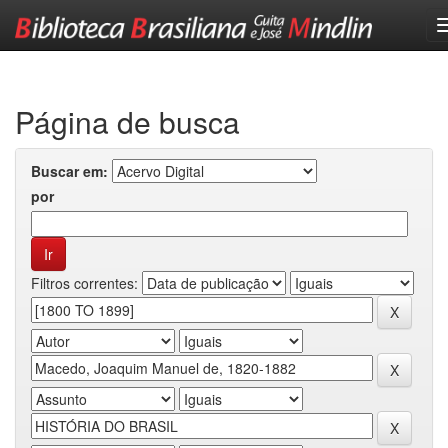
Skip
navigation
Página de busca
Buscar em:
por
Filtros correntes: