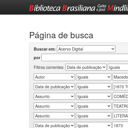
Skip
navigation
Página de busca
Buscar em:
por
Filtros correntes: