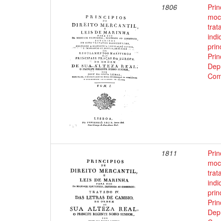
1806
Prin
moci
trat
indi
prin
Prin
Depu
Com
1811
Prin
moci
trat
indi
prin
Prin
Depu