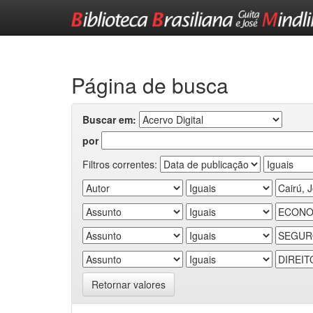
Skip
navigation
Página de busca
Buscar em:
por
Filtros correntes:
Retornar valores