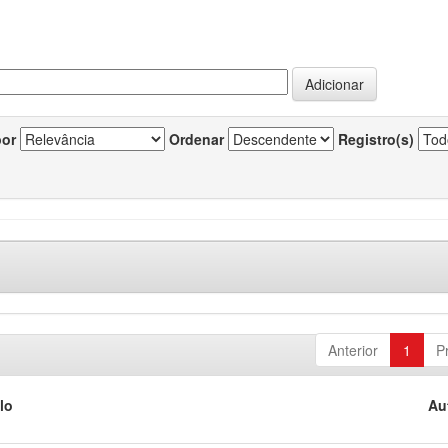
por
Ordenar
Registro(s)
Anterior
1
P
lo
Au