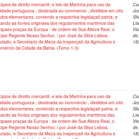
cipios de direito mercantil, e leis da Marinha para uso da
Cai
dade portugueza , destinada ao commercio , divididos em oito
Jo
ados elementares, contendo a respectiva legislaçaõ patria, e
Sil
cando as fontes originaes dos regulamentos maritimos das
Lis
cipaes praças da Europa : de ordem de Sua Alteza Real, o
Vi
cipe Regente Nosso Senhor, / por José da Silva Lisboa,
de
tado, e Secretario da Meza da Inspecçaõ da Agricultura e
18
mercio da Cidade da Bahia. (Tomo 1-3)
cipios de direito mercantil, e leis da Marinha para uso da
Cai
dade portugueza , destinada ao commercio , divididos em oito
Jo
ados elementares, contendo a respectiva legislaçaõ patria, e
Sil
cando as fontes originaes dos regulamentos maritimos das
Lis
cipaes praças da Europa : de ordem de Sua Alteza Real, o
Vi
cipe Regente Nosso Senhor, / por José da Silva Lisboa,
de
tado, e Secretario da Meza da Inspecçaõ da Agricultura e
18