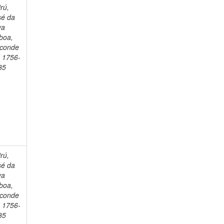
rú,
sé da
va
boa,
sconde
, 1756-
35
rú,
sé da
va
boa,
sconde
, 1756-
35