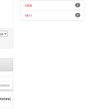
1806
1
1811
1
róximo
tor(es)