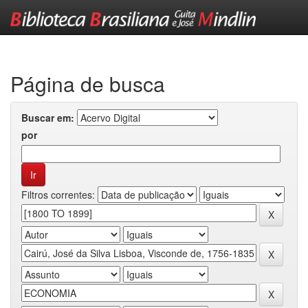
Skip
navigation
Página de busca
Buscar em:
por
Filtros correntes: