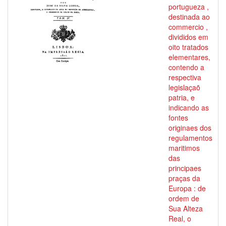
portugueza ,
destinada ao
commercio ,
divididos em
oito tratados
elementares,
contendo a
respectiva
legislaçaõ
patria, e
indicando as
fontes
originaes dos
regulamentos
maritimos
das
principaes
praças da
Europa : de
ordem de
Sua Alteza
Real, o