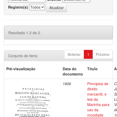
Registro(s)
Resultado 1-2 de 2.
Anterior
1
Próximo
Conjunto de itens:
Pré-visualização
Data do
Título
A
documento
1806
Principios de
C
direito
J
mercantil, e
S
leis da
L
Marinha para
V
uso da
d
mocidade
1