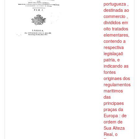
portugueza ,
destinada ao
commercio ,
divididos em
oito tratados
elementares,
contendo a
respectiva
legislaçaõ
patria, e
indicando as
fontes
originaes dos
regulamentos
maritimos
das
principaes
praças da
Europa : de
ordem de
Sua Alteza
Real, o