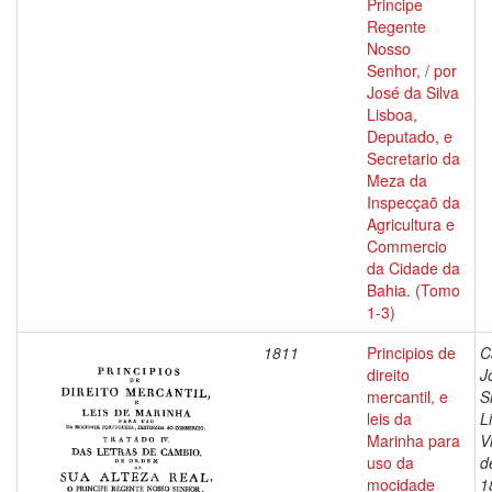
Principe
Regente
Nosso
Senhor, / por
José da Silva
Lisboa,
Deputado, e
Secretario da
Meza da
Inspecçaõ da
Agricultura e
Commercio
da Cidade da
Bahia. (Tomo
1-3)
1811
Principios de
C
direito
J
mercantil, e
S
leis da
L
Marinha para
V
uso da
d
mocidade
1